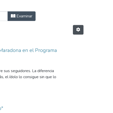
a de publicación
Examinar
 Maradona en el Programa
re sus seguidores. La diferencia
, el ídolo lo consigue sin que lo
co se dice que se debe a la
es admirar y ¿por que no imitar?
 la imagen que los medios de
entas necesarias para construir
o"