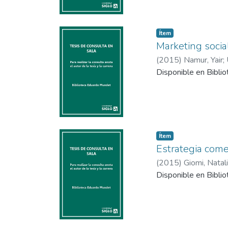
Situación competitiv
Sistema de organizaci
Por último, existe u
Item type:
,
Ítem
se mencionó no hay e
Marketing socia
desde una perspecti
(
2015
)
Namur, Yair
;
los próximos años co
Disponible en Bibli
Item type:
,
Ítem
Estrategia come
(
2015
)
Giomi, Natali
Disponible en Bibli