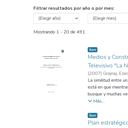
Examinando Comercial
Filtrar resultados por año o por mes:
Mostrando
1 - 20 de 491
Item type:
,
Ítem
Medios y Const
Televisivo "La 
(
2007
)
Grajnaj, Eze
La similitud entre un
está en que mientras
busque y muchas vec
Todos tenemos un íd
Más...
necesidad de la gen
Hoy, los ídolos sur
Item type:
,
Ítem
comunicación expone
Plan estratégic