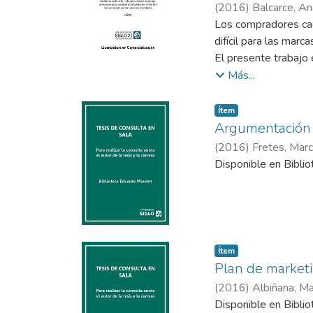
(
2016
)
Balcarce, An
de estudio explorator
Los compradores ca
Revelando que la ma
difícil para las marc
valor intrínseco de 
El presente trabajo 
necesario para creer
Neuromarketing Olfa
Más...
comprensión de sus p
Se pretendió estable
Item type:
,
Ítem
los consumidores en
Argumentación y
indumentaria femenin
(
2016
)
Fretes, Marc
El estudio se realiz
Disponible en Bibli
experiencia diferent
Item type:
,
Ítem
Plan de market
(
2016
)
Albiñana, Ma
Disponible en Bibli