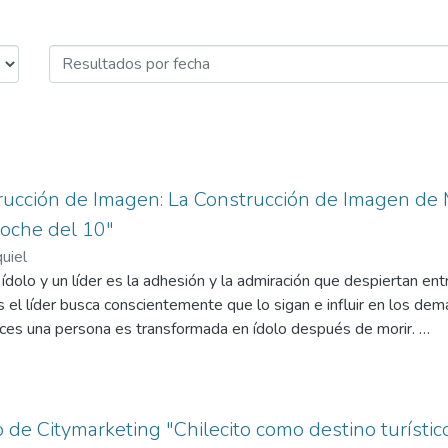
ización - Marketing por Fech
rucción de Imagen: La Construcción de Imagen de
Noche del 10"
quiel
 ídolo y un líder es la adhesión y la admiración que despiertan ent
 el líder busca conscientemente que lo sigan e influir en los demás
es una persona es transformada en ídolo después de morir.
olo o por lo menos creemos tenerlo. Desde el aspecto psicológi
te, especialmente de los adolescentes, de tener modelos a quien
gen no sólo de sus talentos sino que también pueden disponer de
n de ellos. Esto se debe a que éstos últimos poseen las herrami
o de Citymarketing "Chilecito como destino turístic