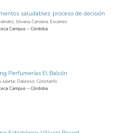
mentos saludables: proceso de decisión
ández, Silvana Carolina
;
Escanes
oteca Campus – Córdoba
ing Perfumerías El Balcón
a Julieta
;
Daleoso
;
Constanfo
oteca Campus – Córdoba
ng Estratégico: Villasol Resort