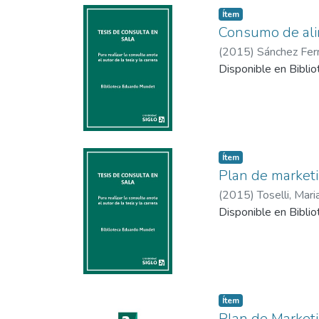
Item type:
,
Ítem
Consumo de ali
(
2015
)
Sánchez Fern
Disponible en Bibli
Item type:
,
Ítem
Plan de market
(
2015
)
Toselli, Mari
Disponible en Bibli
Item type:
,
Ítem
Plan de Marketi