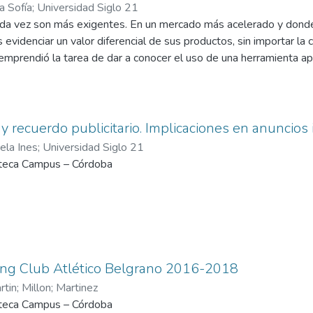
a Sofía
;
Universidad Siglo 21
ia y correlacional/ descriptiva.
da vez son más exigentes. En un mercado más acelerado y dond
rca resulta importante en la elección de nuevos productos de c
as evidenciar un valor diferencial de sus productos, sin importar la 
lo que entendemos como marca, es que el presente trabajo logra a
emprendió la tarea de dar a conocer el uso de una herramienta apl
 que la misma cumple un rol algo más importante que la mera sat
tivo, considerado un enfoque para poder analizar el comportamie
rocesos mentales los cuales le hacen percibir, actuar y tomar dec
cer si existe relación entre los aromas expuestos en los establ
 los mismos y el aumento de las ventas. Se llevó a cabo en una 
 recuerdo publicitario. Implicaciones en anuncio
a, ubicado en la capital de la provincia de Córdoba, Argentina.
ela Ines
;
Universidad Siglo 21
ó con el afán de conocer técnicas alternativas vinculadas al neuro
oteca Campus – Córdoba
e en el consumidor.
ing Club Atlético Belgrano 2016-2018
rtin
;
Millon
;
Martinez
oteca Campus – Córdoba