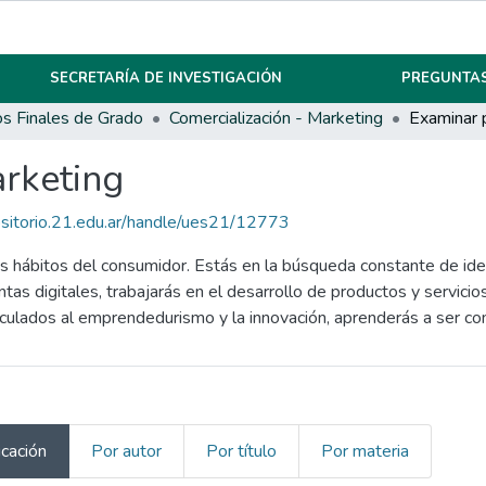
SECRETARÍA DE INVESTIGACIÓN
PREGUNTAS
os Finales de Grado
Comercialización - Marketing
Examinar 
arketing
ositorio.21.edu.ar/handle/ues21/12773
 hábitos del consumidor. Estás en la búsqueda constante de ident
tas digitales, trabajarás en el desarrollo de productos y servicio
culados al emprendedurismo y la innovación, aprenderás a ser co
icación
Por autor
Por título
Por materia