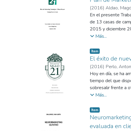
(
2016
)
Aldao, Magd
En el presente Traba
de 13 casas de camp
2015 y diciembre 2
El complejo tiene má
Más...
durante el 2015, con
competitiva en el m
Item type:
,
Ítem
El objetivo del plan
El éxito de nue
identidad de marca f
(
2016
)
Perlo, Anton
ocupación durante l
Hoy en día, se ha a
Luego de analizar la
tiempo del que disp
capacidad y los recu
sobresalir frente a o
acciones enfocado e
La presente investig
Más...
promoción, acciones 
de compra de un nue
acciones durante to
internet. Se hace re
Item type:
,
Ítem
un complejo referent
comportamiento frent
Neuromarketing 
turístico vacacional.
Para entenderlos, y 
evaluada en cli
se indaga en su pro