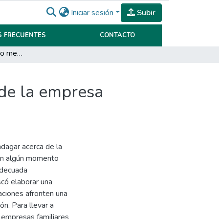
Iniciar sesión
Subir
 FRECUENTES
CONTACTO
Plan de sucesión como mecanismo de continuidad de la empresa familiar
de la empresa
ndagar acerca de la
 en algún momento
adecuada
scó elaborar una
aciones afronten una
ón. Para llevar a
 empresas familiares