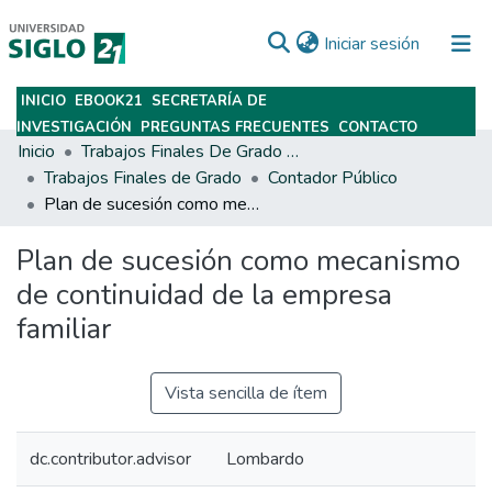
(current)
Iniciar sesión
INICIO
EBOOK21
SECRETARÍA DE
Subir
INVESTIGACIÓN
PREGUNTAS FRECUENTES
CONTACTO
Inicio
Trabajos Finales De Grado Y Posgrado
Trabajos Finales de Grado
Contador Público
Plan de sucesión como mecanismo de continuidad de la empresa familiar
Plan de sucesión como mecanismo
de continuidad de la empresa
familiar
Vista sencilla de ítem
dc.contributor.advisor
Lombardo