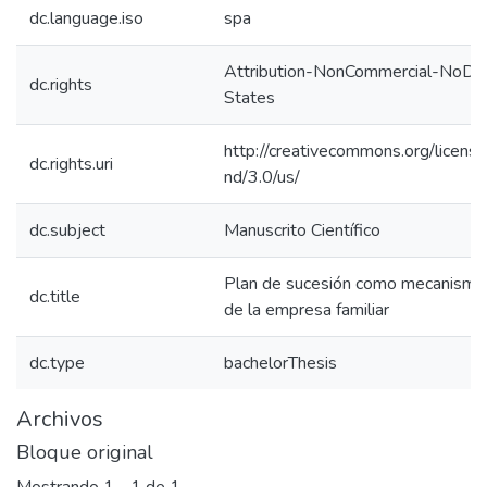
dc.language.iso
spa
Attribution-NonCommercial-NoDer
dc.rights
States
http://creativecommons.org/licens
dc.rights.uri
nd/3.0/us/
dc.subject
Manuscrito Científico
Plan de sucesión como mecanismo 
dc.title
de la empresa familiar
dc.type
bachelorThesis
Archivos
Bloque original