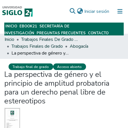
(current)
Iniciar sesión
INICIO
EBOOK21
SECRETARÍA DE
Subir
INVESTIGACIÓN
PREGUNTAS FRECUENTES
CONTACTO
Inicio
Trabajos Finales De Grado Y Posgrado
Trabajos Finales de Grado
Abogacía
La perspectiva de género y el principio de amplitud probatoria para un derecho penal libre de estereotipos
Trabajo final de grado
Acceso abierto
La perspectiva de género y el
principio de amplitud probatoria
para un derecho penal libre de
estereotipos