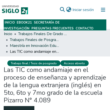
(current)
Iniciar sesión
INICIO
EBOOK21
SECRETARÍA DE
Subir
INVESTIGACIÓN
PREGUNTAS FRECUENTES
CONTACTO
Inicio
Trabajos Finales De Grado Y Posgrado
Trabajos Finales de Posgrados y Maestrías
Maestría en Innovación Educativa
Las TIC como andamiaje en el proceso de enseñanza y aprendizaje de la lengua extranjera (inglés) en 5to, 6to y 7mo grado de la escuela Pizarro N° 4.089
Trabajo final / Tesis de posgrado
Acceso abierto
Las TIC como andamiaje en el
proceso de enseñanza y aprendizaje
de la lengua extranjera (inglés) en
5to, 6to y 7mo grado de la escuela
Pizarro N° 4.089