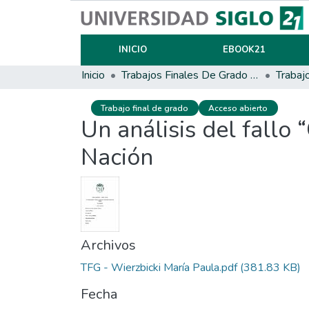
INICIO
EBOOK21
Inicio
Trabajos Finales De Grado Y Posgrado
Trabaj
Trabajo final de grado
Acceso abierto
Un análisis del fallo
Nación
Archivos
TFG - Wierzbicki María Paula.pdf
(381.83 KB)
Fecha