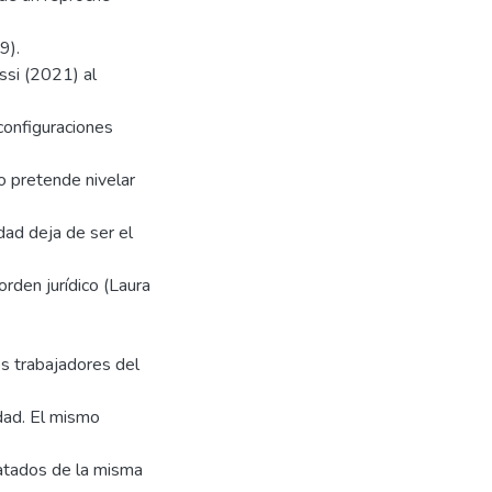
9).
ssi (2021) al
configuraciones
jo pretende nivelar
dad deja de ser el
rden jurídico (Laura
os trabajadores del
ldad. El mismo
ratados de la misma