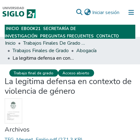
(current)
Iniciar sesión
INICIO
EBOOK21
SECRETARÍA DE
Subir
INVESTIGACIÓN
PREGUNTAS FRECUENTES
CONTACTO
Inicio
Trabajos Finales De Grado Y Posgrado
Trabajos Finales de Grado
Abogacía
La legitima defensa en contexto de violencia de género
Trabajo final de grado
Acceso abierto
La legitima defensa en contexto de
violencia de género
Archivos
TFG_Meynet_Emilio.pdf
(271.3 KB)