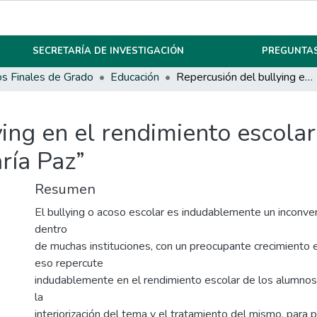
SECRETARÍA DE INVESTIGACIÓN
PREGUNTAS
os Finales de Grado
Educación
Repercusión del bullying en el rendimiento escolar de los alumnos del IPEM N° 193 “José María Paz”
ing en el rendimiento escola
ría Paz”
Resumen
El bullying o acoso escolar es indudablemente un inconve
dentro
de muchas instituciones, con un preocupante crecimiento en
eso repercute
indudablemente en el rendimiento escolar de los alumno
la
interiorización del tema y el tratamiento del mismo, para 