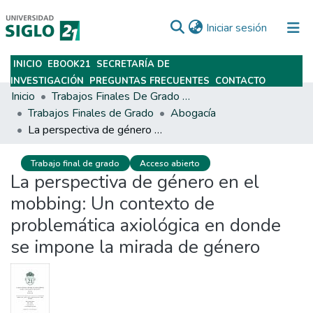
(current)
Iniciar sesión
INICIO
EBOOK21
SECRETARÍA DE
Subir
INVESTIGACIÓN
PREGUNTAS FRECUENTES
CONTACTO
Inicio
Trabajos Finales De Grado Y Posgrado
Trabajos Finales de Grado
Abogacía
La perspectiva de género en el mobbing: Un contexto de problemática axiológica en donde se impone la mirada de género
Trabajo final de grado
Acceso abierto
La perspectiva de género en el
mobbing: Un contexto de
problemática axiológica en donde
se impone la mirada de género