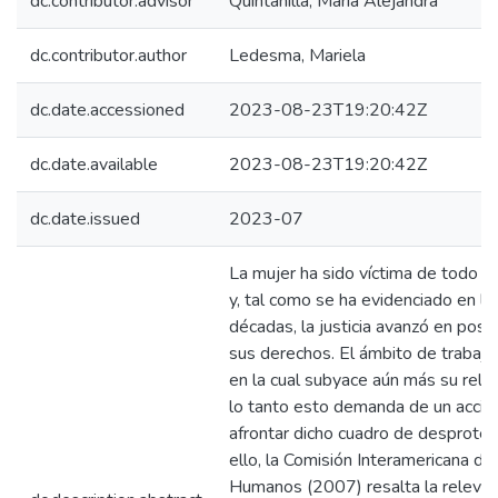
dc.contributor.advisor
Quintanilla, María Alejandra
dc.contributor.author
Ledesma, Mariela
dc.date.accessioned
2023-08-23T19:20:42Z
dc.date.available
2023-08-23T19:20:42Z
dc.date.issued
2023-07
La mujer ha sido víctima de todo ti
y, tal como se ha evidenciado en la
décadas, la justicia avanzó en pos 
sus derechos. El ámbito de trabajo
en la cual subyace aún más su rele
lo tanto esto demanda de un accio
afrontar dicho cuadro de desprotec
ello, la Comisión Interamericana d
Humanos (2007) resalta la relevan