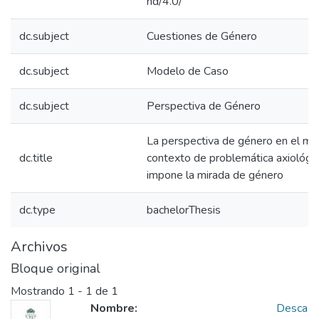
nd/4.0/
dc.subject
Cuestiones de Género
dc.subject
Modelo de Caso
dc.subject
Perspectiva de Género
La perspectiva de género en el mo
dc.title
contexto de problemática axiológi
impone la mirada de género
dc.type
bachelorThesis
Archivos
Bloque original
Mostrando
1 - 1 de 1
Nombre:
Desca