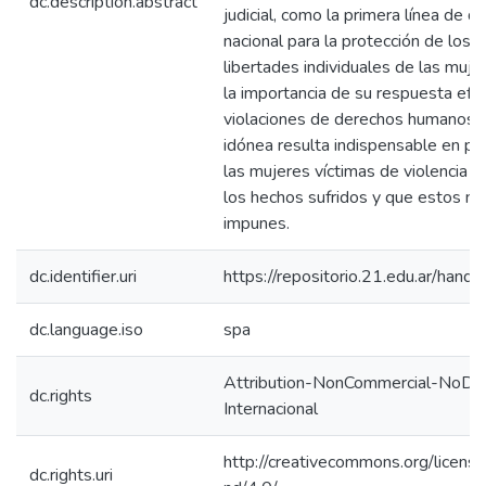
dc.description.abstract
judicial, como la primera línea de d
nacional para la protección de los 
libertades individuales de las mujer
la importancia de su respuesta efe
violaciones de derechos humanos. 
idónea resulta indispensable en po
las mujeres víctimas de violencia u
los hechos sufridos y que estos n
impunes.
dc.identifier.uri
https://repositorio.21.edu.ar/han
dc.language.iso
spa
Attribution-NonCommercial-NoDeri
dc.rights
Internacional
http://creativecommons.org/licens
dc.rights.uri