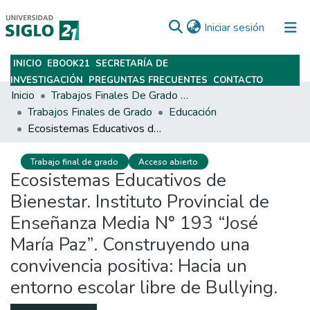
(current)
Iniciar sesión
INICIO
EBOOK21
SECRETARÍA DE
Subir
INVESTIGACIÓN
PREGUNTAS FRECUENTES
CONTACTO
Inicio
Trabajos Finales De Grado Y Posgrado
Trabajos Finales de Grado
Educación
Ecosistemas Educativos de Bienestar. Instituto Provincial de Enseñanza Media N° 193 “José María Paz”. Construyendo una convivencia positiva: Hacia un entorno escolar libre de Bullying.
Trabajo final de grado
Acceso abierto
Ecosistemas Educativos de
Bienestar. Instituto Provincial de
Enseñanza Media N° 193 “José
María Paz”. Construyendo una
convivencia positiva: Hacia un
entorno escolar libre de Bullying.