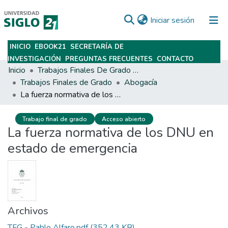
(current)
Iniciar sesión
INICIO
EBOOK21
SECRETARÍA DE
Subir
INVESTIGACIÓN
PREGUNTAS FRECUENTES
CONTACTO
Inicio
Trabajos Finales De Grado Y Posgrado
Trabajos Finales de Grado
Abogacía
La fuerza normativa de los DNU en estado de emergencia
Trabajo final de grado
Acceso abierto
La fuerza normativa de los DNU en
estado de emergencia
Archivos
TFG - Pablo Alfaro.pdf
(352.43 KB)