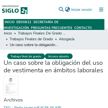
(current)
Iniciar sesión
INICIO
EBOOK21
SECRETARÍA DE
Subir
INVESTIGACIÓN
PREGUNTAS FRECUENTES
CONTACTO
Inicio
Trabajos Finales De Grado Y Posgrado
Trabajos Finales de Grado
Abogacía
Un caso sobre la obligación del uso de vestimenta en ámbitos laborales
Trabajo final de grado
Acceso abierto
Un caso sobre la obligación del uso
de vestimenta en ámbitos laborales
Archivos
TFG - Peña Javier.pdf
(638.36 KB)