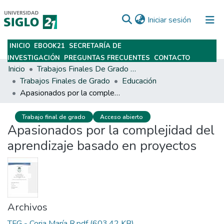
(current)
Iniciar sesión
INICIO
EBOOK21
SECRETARÍA DE
Subir
INVESTIGACIÓN
PREGUNTAS FRECUENTES
CONTACTO
Inicio
Trabajos Finales De Grado Y Posgrado
Trabajos Finales de Grado
Educación
Apasionados por la complejidad del aprendizaje basado en proyectos
Trabajo final de grado
Acceso abierto
Apasionados por la complejidad del
aprendizaje basado en proyectos
Archivos
TFG - Coria María R.pdf
(603.42 KB)