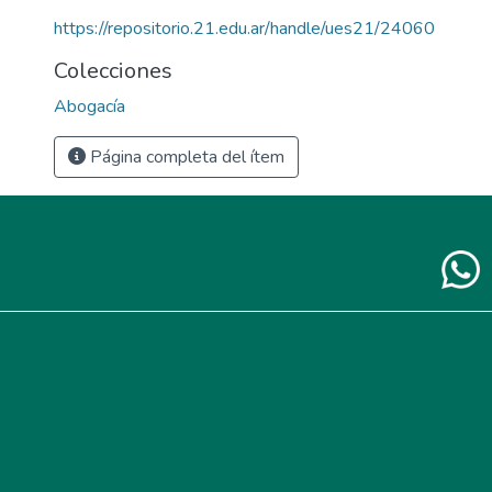
https://repositorio.21.edu.ar/handle/ues21/24060
Colecciones
Abogacía
Página completa del ítem