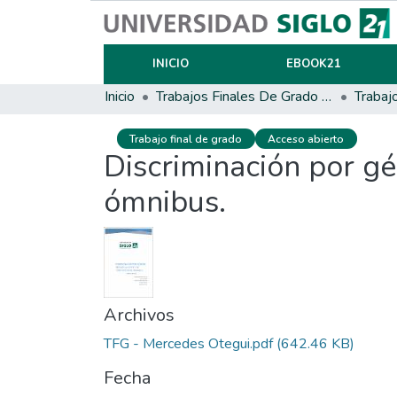
INICIO
EBOOK21
Inicio
Trabajos Finales De Grado Y Posgrado
Trabaj
Trabajo final de grado
Acceso abierto
Discriminación por g
ómnibus.
Archivos
TFG - Mercedes Otegui.pdf
(642.46 KB)
Fecha