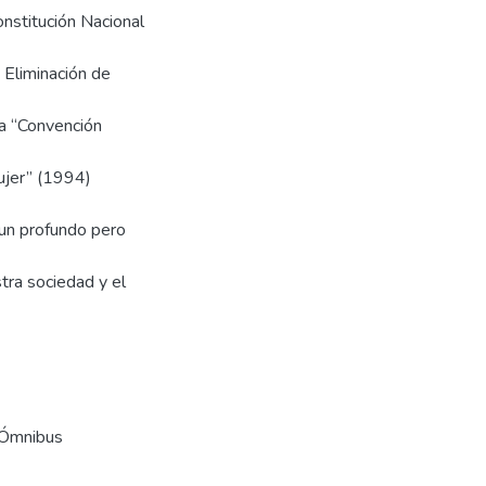
nstitución Nacional
 Eliminación de
la “Convención
Mujer” (1994)
un profundo pero
tra sociedad y el
 Ómnibus