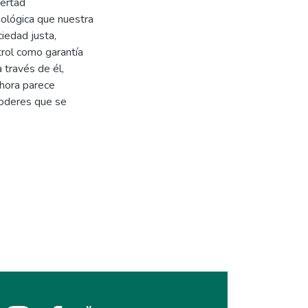
bertad
iológica que nuestra
iedad justa,
trol como garantía
 través de él,
ahora parece
 poderes que se