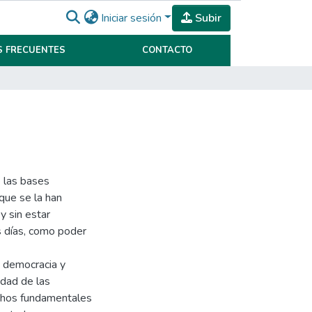
Iniciar sesión
Subir
 FRECUENTES
CONTACTO
e las bases
que se la han
 y sin estar
 días, como poder
a democracia y
idad de las
echos fundamentales