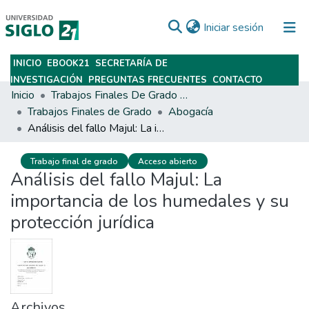
(current)
Iniciar sesión
INICIO
EBOOK21
SECRETARÍA DE
Subir
INVESTIGACIÓN
PREGUNTAS FRECUENTES
CONTACTO
Inicio
Trabajos Finales De Grado Y Posgrado
Trabajos Finales de Grado
Abogacía
Análisis del fallo Majul: La importancia de los humedales y su protección jurídica
Trabajo final de grado
Acceso abierto
Análisis del fallo Majul: La
importancia de los humedales y su
protección jurídica
Archivos