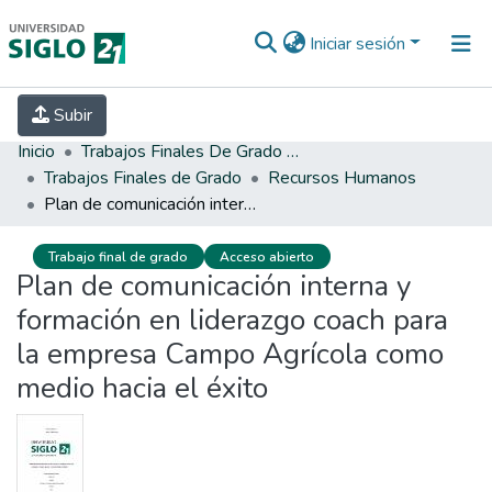
Iniciar sesión
INICIO
EBOOK21
SECRETARÍA DE
Subir
INVESTIGACIÓN
PREGUNTAS FRECUENTES
CONTACTO
Inicio
Trabajos Finales De Grado Y Posgrado
Trabajos Finales de Grado
Recursos Humanos
Plan de comunicación interna y formación en liderazgo coach para la empresa Campo Agrícola como medio hacia el éxito
Trabajo final de grado
Acceso abierto
Plan de comunicación interna y
formación en liderazgo coach para
la empresa Campo Agrícola como
medio hacia el éxito