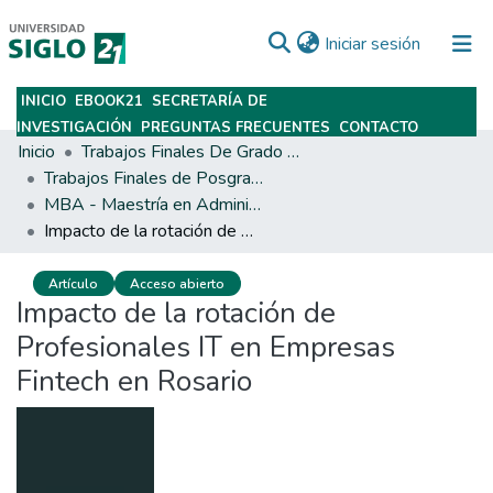
(current)
Iniciar sesión
INICIO
EBOOK21
SECRETARÍA DE
Subir
INVESTIGACIÓN
PREGUNTAS FRECUENTES
CONTACTO
Inicio
Trabajos Finales De Grado Y Posgrado
Trabajos Finales de Posgrados y Maestrías
MBA - Maestría en Administración de Empresas
Impacto de la rotación de Profesionales IT en Empresas Fintech en Rosario
Artículo
Acceso abierto
Impacto de la rotación de
Profesionales IT en Empresas
Fintech en Rosario