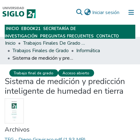
(current)
Iniciar sesión
INICIO
EBOOK21
SECRETARÍA DE
Subir
INVESTIGACIÓN
PREGUNTAS FRECUENTES
CONTACTO
Inicio
Trabajos Finales De Grado Y Posgrado
Trabajos Finales de Grado
Informática
Sistema de medición y predicción inteligente de humedad en tierra
Trabajo final de grado
Acceso abierto
Sistema de medición y predicción
inteligente de humedad en tierra
Archivos
TFG - Diego Gravisaco.pdf
(1.93 MB)