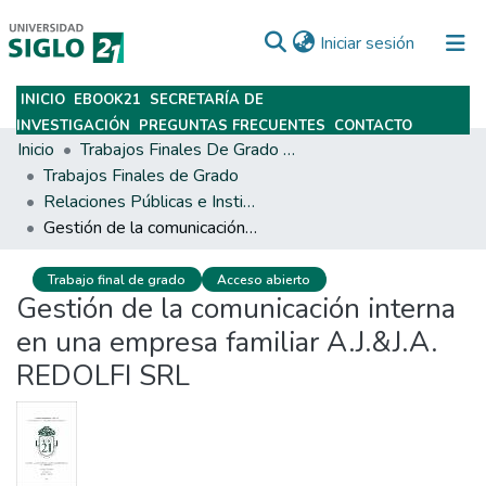
(current)
Iniciar sesión
INICIO
EBOOK21
SECRETARÍA DE
Subir
INVESTIGACIÓN
PREGUNTAS FRECUENTES
CONTACTO
Inicio
Trabajos Finales De Grado Y Posgrado
Trabajos Finales de Grado
Relaciones Públicas e Institucionales
Gestión de la comunicación interna en una empresa familiar A.J.&J.A. REDOLFI SRL
Trabajo final de grado
Acceso abierto
Gestión de la comunicación interna
en una empresa familiar A.J.&J.A.
REDOLFI SRL