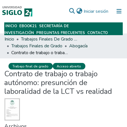
(current)
Iniciar sesión
INICIO
EBOOK21
SECRETARÍA DE
Subir
INVESTIGACIÓN
PREGUNTAS FRECUENTES
CONTACTO
Inicio
Trabajos Finales De Grado Y Posgrado
Trabajos Finales de Grado
Abogacía
Contrato de trabajo o trabajo autónomo: presunción de laboralidad de la LCT vs realidad
Trabajo final de grado
Acceso abierto
Contrato de trabajo o trabajo
autónomo: presunción de
laboralidad de la LCT vs realidad
Archivos