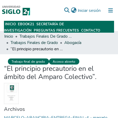
(current)
Iniciar sesión
INICIO
EBOOK21
SECRETARÍA DE
Subir
INVESTIGACIÓN
PREGUNTAS FRECUENTES
CONTACTO
Inicio
Trabajos Finales De Grado Y Posgrado
Trabajos Finales de Grado
Abogacía
“El principio precautorio en el ámbito del Amparo Colectivo”.
Trabajo final de grado
Acceso abierto
“El principio precautorio en el
ámbito del Amparo Colectivo”.
Archivos
MARCELO-ARANCIBIA-ENTREGA-FINAL-4 - marcelo