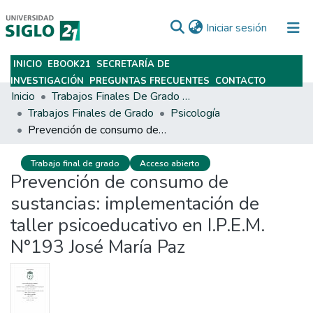
(current)
Iniciar sesión
INICIO
EBOOK21
SECRETARÍA DE
Subir
INVESTIGACIÓN
PREGUNTAS FRECUENTES
CONTACTO
Inicio
Trabajos Finales De Grado Y Posgrado
Trabajos Finales de Grado
Psicología
Prevención de consumo de sustancias: implementación de taller psicoeducativo en I.P.E.M. N°193 José María Paz
Trabajo final de grado
Acceso abierto
Prevención de consumo de
sustancias: implementación de
taller psicoeducativo en I.P.E.M.
N°193 José María Paz