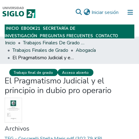
(current)
Iniciar sesión
INICIO
EBOOK21
SECRETARÍA DE
Subir
INVESTIGACIÓN
PREGUNTAS FRECUENTES
CONTACTO
Inicio
Trabajos Finales De Grado Y Posgrado
Trabajos Finales de Grado
Abogacía
El Pragmatismo Judicial y el principio in dubio pro operario
Trabajo final de grado
Acceso abierto
El Pragmatismo Judicial y el
principio in dubio pro operario
Archivos
TFG - Coscarelli Stella Maris.pdf
(302.79 KB)