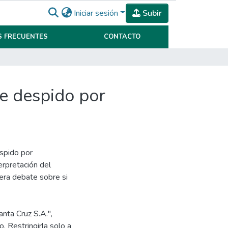
Iniciar sesión
Subir
 FRECUENTES
CONTACTO
de despido por
spido por
erpretación del
era debate sobre si
nta Cruz S.A.",
. Restringirla solo a