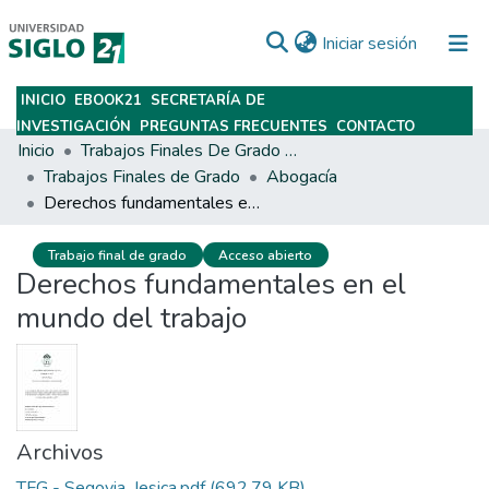
(current)
Iniciar sesión
INICIO
EBOOK21
SECRETARÍA DE
Subir
INVESTIGACIÓN
PREGUNTAS FRECUENTES
CONTACTO
Inicio
Trabajos Finales De Grado Y Posgrado
Trabajos Finales de Grado
Abogacía
Derechos fundamentales en el mundo del trabajo
Trabajo final de grado
Acceso abierto
Derechos fundamentales en el
mundo del trabajo
Archivos
TFG - Segovia, Jesica.pdf
(692.79 KB)