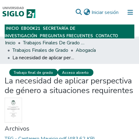
(current)
Iniciar sesión
INICIO
EBOOK21
SECRETARÍA DE
Subir
INVESTIGACIÓN
PREGUNTAS FRECUENTES
CONTACTO
Inicio
Trabajos Finales De Grado Y Posgrado
Trabajos Finales de Grado
Abogacía
La necesidad de aplicar perspectiva de género a situaciones requirentes
Trabajo final de grado
Acceso abierto
La necesidad de aplicar perspectiva
de género a situaciones requirentes
Archivos
TFG - Cantarero Mauricio.pdf
(483.62 KB)