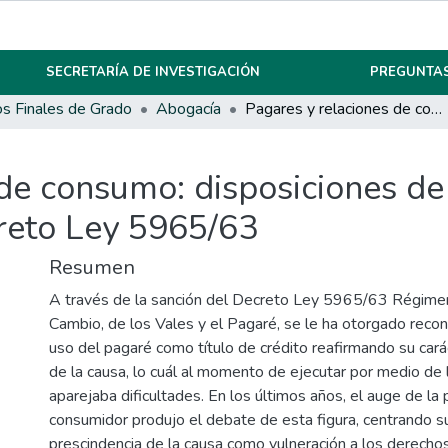
SECRETARÍA DE INVESTIGACIÓN
PREGUNTAS
os Finales de Grado
Abogacía
Pagares y relaciones de consumo: disposiciones de la ley de defensa del consumidor y del decreto Ley 5965/63
de consumo: disposiciones de 
reto Ley 5965/63
Resumen
A través de la sanción del Decreto Ley 5965/63 Régimen
Cambio, de los Vales y el Pagaré, se le ha otorgado recon
uso del pagaré como título de crédito reafirmando su cará
de la causa, lo cuál al momento de ejecutar por medio de l
aparejaba dificultades. En los últimos años, el auge de la 
consumidor produjo el debate de esta figura, centrando su
prescindencia de la causa como vulneración a los derecho