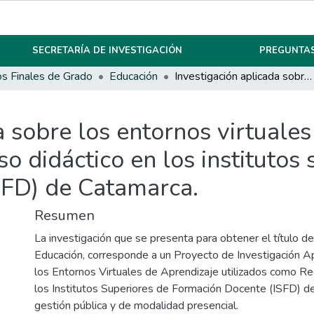
SECRETARÍA DE INVESTIGACIÓN
PREGUNTAS
os Finales de Grado
Educación
Investigación aplicada sobre los entornos virtuales de aprendizaje, utilizados como recurso didáctico en los institutos superiores de formación docente (ISFD) de Catamarca.
a sobre los entornos virtuales
o didáctico en los institutos
SFD) de Catamarca.
Resumen
La investigación que se presenta para obtener el título d
Educación, corresponde a un Proyecto de Investigación A
los Entornos Virtuales de Aprendizaje utilizados como Re
los Institutos Superiores de Formación Docente (ISFD) 
gestión pública y de modalidad presencial.