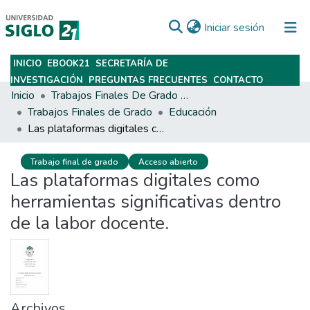
(current)
Iniciar sesión
INICIO
EBOOK21
SECRETARÍA DE
Subir
INVESTIGACIÓN
PREGUNTAS FRECUENTES
CONTACTO
Inicio
Trabajos Finales De Grado Y Posgrado
Trabajos Finales de Grado
Educación
Las plataformas digitales como herramientas significativas dentro de la labor docente.
Trabajo final de grado
Acceso abierto
Las plataformas digitales como
herramientas significativas dentro
de la labor docente.
Archivos