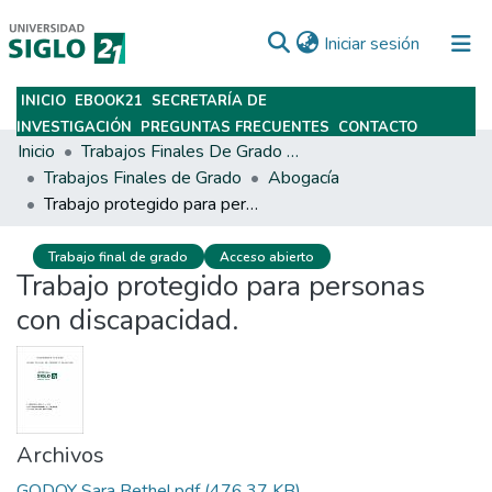
(current)
Iniciar sesión
INICIO
EBOOK21
SECRETARÍA DE
Subir
INVESTIGACIÓN
PREGUNTAS FRECUENTES
CONTACTO
Inicio
Trabajos Finales De Grado Y Posgrado
Trabajos Finales de Grado
Abogacía
Trabajo protegido para personas con discapacidad.
Trabajo final de grado
Acceso abierto
Trabajo protegido para personas
con discapacidad.
Archivos
GODOY Sara Bethel.pdf
(476.37 KB)