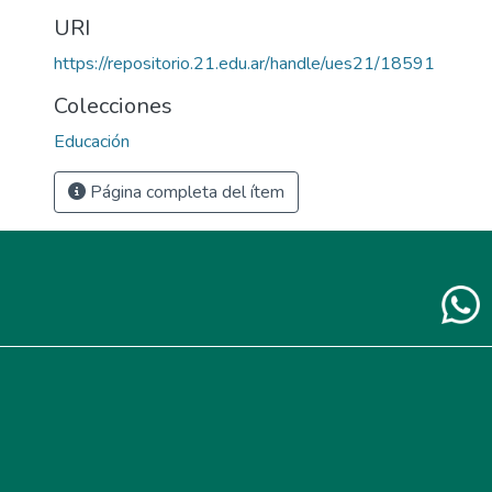
URI
https://repositorio.21.edu.ar/handle/ues21/18591
Colecciones
Educación
Página completa del ítem