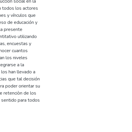
cción social en la
on todos los actores
nes y vínculos que
ceso de educación y
 La presente
titativo utilizando
tas, encuestas y
onocer cuantos
an los niveles
egrarse a la
 los han llevado a
as que tal decisión
ara poder orientar su
e retenciòn de los
 sentido para todos