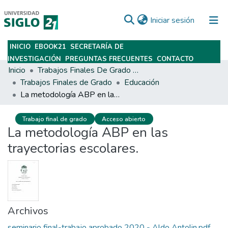
(current)
Iniciar sesión
INICIO
EBOOK21
SECRETARÍA DE
Subir
INVESTIGACIÓN
PREGUNTAS FRECUENTES
CONTACTO
Inicio
Trabajos Finales De Grado Y Posgrado
Trabajos Finales de Grado
Educación
La metodología ABP en las trayectorias escolares.
Trabajo final de grado
Acceso abierto
La metodología ABP en las
trayectorias escolares.
Archivos
seminario final-trabajo aprobado 2020 - Aldo Antolin.pdf