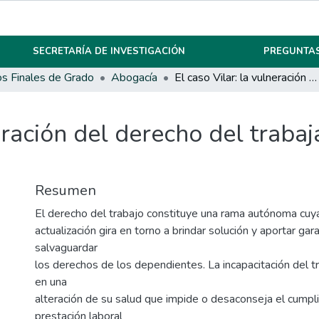
SECRETARÍA DE INVESTIGACIÓN
PREGUNTAS
os Finales de Grado
Abogacía
El caso Vilar: la vulneración del derecho del trabajador de recibir una reparación plena
eración del derecho del trabaj
Resumen
El derecho del trabajo constituye una rama autónoma cuy
actualización gira en torno a brindar solución y aportar ga
salvaguardar
los derechos de los dependientes. La incapacitación del t
en una
alteración de su salud que impide o desaconseja el cump
prestación laboral