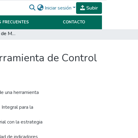
Iniciar sesión
Subir
 FRECUENTES
CONTACTO
Aplicación del Cuadro de Mando Integral, como herramienta de Control de Gestión en la empresa REDOLFI SRL
rramienta de Control
de una herramienta
Integral para la
rial con la estrategia
dad de indicadores