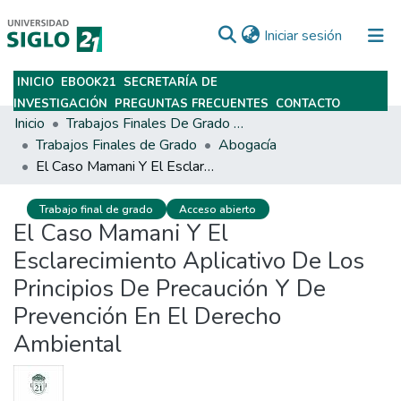
(current)
Iniciar sesión
INICIO
EBOOK21
SECRETARÍA DE
Subir
INVESTIGACIÓN
PREGUNTAS FRECUENTES
CONTACTO
Inicio
Trabajos Finales De Grado Y Posgrado
Trabajos Finales de Grado
Abogacía
El Caso Mamani Y El Esclarecimiento Aplicativo De Los Principios De Precaución Y De Prevención En El Derecho Ambiental
Trabajo final de grado
Acceso abierto
El Caso Mamani Y El
Esclarecimiento Aplicativo De Los
Principios De Precaución Y De
Prevención En El Derecho
Ambiental