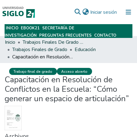
(current)
Iniciar sesión
INICIO
EBOOK21
SECRETARÍA DE
Subir
INVESTIGACIÓN
PREGUNTAS FRECUENTES
CONTACTO
Inicio
Trabajos Finales De Grado Y Posgrado
Trabajos Finales de Grado
Educación
Capacitación en Resolución de Conflictos en la Escuela: “Cómo generar un espacio de articulación”
Trabajo final de grado
Acceso abierto
Capacitación en Resolución de
Conflictos en la Escuela: “Cómo
generar un espacio de articulación”
Archivos