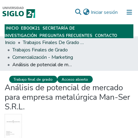
(current)
Iniciar sesión
INICIO
EBOOK21
SECRETARÍA DE
Subir
INVESTIGACIÓN
PREGUNTAS FRECUENTES
CONTACTO
Inicio
Trabajos Finales De Grado Y Posgrado
Trabajos Finales de Grado
Comercialización - Marketing
Análisis de potencial de mercado para empresa metalúrgica Man-Ser S.R.L.
Trabajo final de grado
Acceso abierto
Análisis de potencial de mercado
para empresa metalúrgica Man-Ser
S.R.L.