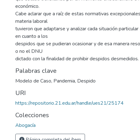
económico.
Cabe aclarar que a raíz de estas normativas excepcionales
materia laboral
tuvieron que adaptarse y analizar cada situación particula
en cuanto a los
despidos que se pudieran ocasionar y de esa manera resolv
o no el DNU
dictado con la finalidad de prohibir despidos desmedidos.
Palabras clave
Modelo de Caso
,
Pandemia
,
Despido
URI
https://repositorio.21.edu.ar/handle/ues21/25174
Colecciones
Abogacía
Página completa del ítem