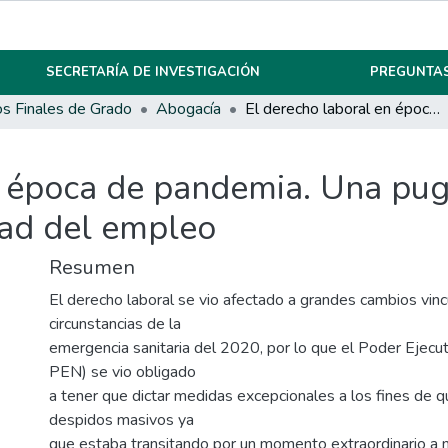
SECRETARÍA DE INVESTIGACIÓN
PREGUNTAS
os Finales de Grado
Abogacía
El derecho laboral en época de pandemia. Una pugna normativa en relación a la estabilidad del empleo
n época de pandemia. Una pu
idad del empleo
Resumen
El derecho laboral se vio afectado a grandes cambios vinc
circunstancias de la
emergencia sanitaria del 2020, por lo que el Poder Ejecut
PEN) se vio obligado
a tener que dictar medidas excepcionales a los fines de q
despidos masivos ya
que estaba transitando por un momento extraordinario a ni