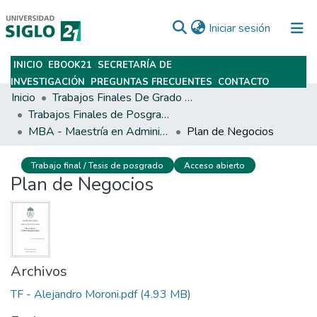
(current)
Iniciar sesión
INICIO
EBOOK21
SECRETARÍA DE
Subir
INVESTIGACIÓN
PREGUNTAS FRECUENTES
CONTACTO
Inicio
Trabajos Finales De Grado Y Posgrado
Trabajos Finales de Posgrados y Maestrías
MBA - Maestría en Administración de Empresas
Plan de Negocios
Trabajo final / Tesis de posgrado
Acceso abierto
Plan de Negocios
Archivos
TF - Alejandro Moroni.pdf
(4.93 MB)