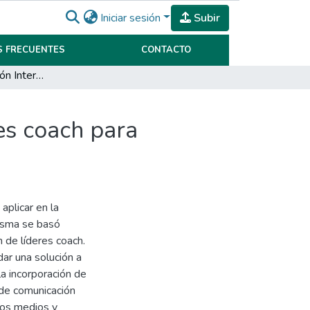
Iniciar sesión
Subir
 FRECUENTES
CONTACTO
Plan de Comunicación Interna y formación de líderes coach para empresa metalúrgica de Córdoba, MAN-SER S.R.L
es coach para
aplicar en la
isma se basó
n de líderes coach.
dar una solución a
a incorporación de
 de comunicación
dos medios y