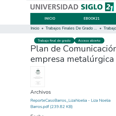
INICIO
EBOOK21
Inicio
Trabajos Finales De Grado Y Posgrado
Trabaj
Trabajo final de grado
Acceso abierto
Plan de Comunicación
empresa metalúrgica
Archivos
ReporteCasoBarros_LizaNoelia - Liza Noelia
Barros.pdf
(239.82 KB)