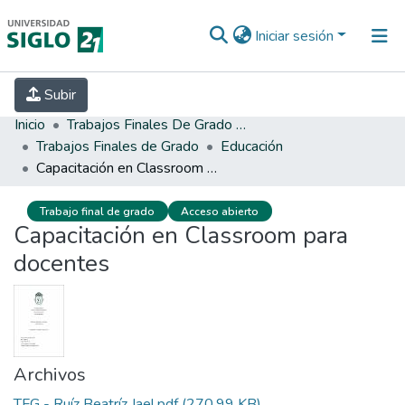
Iniciar sesión
INICIO
EBOOK21
SECRETARÍA DE
Subir
INVESTIGACIÓN
PREGUNTAS FRECUENTES
CONTACTO
Inicio
Trabajos Finales De Grado Y Posgrado
Trabajos Finales de Grado
Educación
Capacitación en Classroom para docentes
Trabajo final de grado
Acceso abierto
Capacitación en Classroom para
docentes
Archivos
TFG - Ruíz Beatríz Jael.pdf
(270.99 KB)