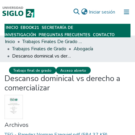
(current)
Iniciar sesión
INICIO
EBOOK21
SECRETARÍA DE
Subir
INVESTIGACIÓN
PREGUNTAS FRECUENTES
CONTACTO
Inicio
Trabajos Finales De Grado Y Posgrado
Trabajos Finales de Grado
Abogacía
Descanso dominical vs derecho a comercializar
Trabajo final de grado
Acceso abierto
Descanso dominical vs derecho a
comercializar
Archivos
TFG - Paredez Norman Ezequiel.pdf
(584.37 KB)