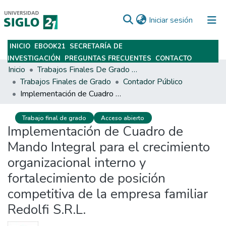
(current)
Iniciar sesión
INICIO
EBOOK21
SECRETARÍA DE
Subir
INVESTIGACIÓN
PREGUNTAS FRECUENTES
CONTACTO
Inicio
Trabajos Finales De Grado Y Posgrado
Trabajos Finales de Grado
Contador Público
Implementación de Cuadro de Mando Integral para el crecimiento organizacional interno y fortalecimiento de posición competitiva de la empresa familiar Redolfi S.R.L.
Trabajo final de grado
Acceso abierto
Implementación de Cuadro de
Mando Integral para el crecimiento
organizacional interno y
fortalecimiento de posición
competitiva de la empresa familiar
Redolfi S.R.L.