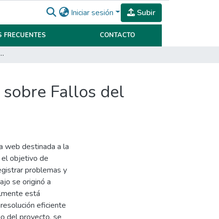
Iniciar sesión
Subir
 FRECUENTES
CONTACTO
alización y Análisis de Datos sobre Fallos del Automotor
 sobre Fallos del
ma web destinada a la
 el objetivo de
egistrar problemas y
ajo se originó a
almente está
 resolución eficiente
o del proyecto, se