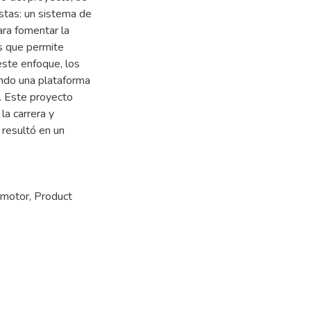
istas: un sistema de
ara fomentar la
as que permite
 este enfoque, los
endo una plataforma
s. Este proyecto
la carrera y
 resultó en un
motor
,
Product