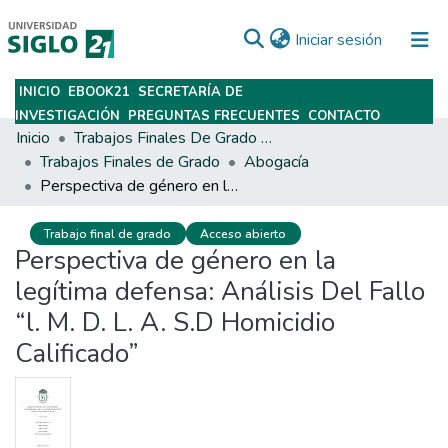
(current)
Iniciar sesión
INICIO
EBOOK21
SECRETARÍA DE
Subir
INVESTIGACIÓN
PREGUNTAS FRECUENTES
CONTACTO
Inicio
Trabajos Finales De Grado Y Posgrado
Trabajos Finales de Grado
Abogacía
Perspectiva de género en la legítima defensa: Análisis Del Fallo “l. M. D. L. A. S.D Homicidio Calificado”
Trabajo final de grado
Acceso abierto
Perspectiva de género en la
legítima defensa: Análisis Del Fallo
“l. M. D. L. A. S.D Homicidio
Calificado”