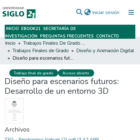
(current)
Iniciar sesión
INICIO
EBOOK21
SECRETARÍA DE
Subir
INVESTIGACIÓN
PREGUNTAS FRECUENTES
CONTACTO
Inicio
Trabajos Finales De Grado Y Posgrado
Trabajos Finales de Grado
Diseño y Animación Digital
Diseño para escenarios futuros: Desarrollo de un entorno 3D
Trabajo final de grado
Acceso abierto
Diseño para escenarios futuros:
Desarrollo de un entorno 3D
Archivos
TFG - Perdominici Nahuel (2).pdf
(3.42 MB)