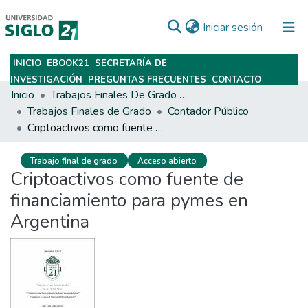
(current)
Iniciar sesión
INICIO
EBOOK21
SECRETARÍA DE
Subir
INVESTIGACIÓN
PREGUNTAS FRECUENTES
CONTACTO
Inicio
Trabajos Finales De Grado Y Posgrado
Trabajos Finales de Grado
Contador Público
Criptoactivos como fuente de financiamiento para pymes en Argentina
Trabajo final de grado
Acceso abierto
Criptoactivos como fuente de
financiamiento para pymes en
Argentina