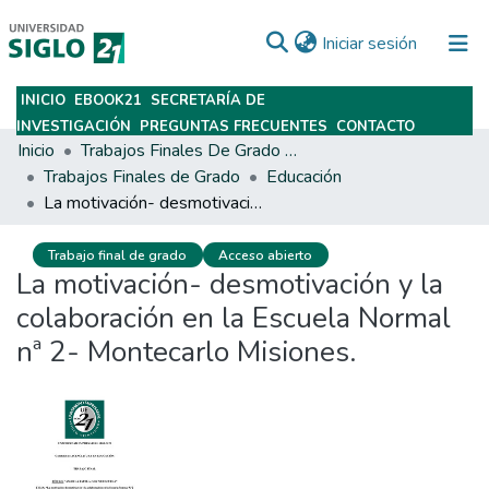
(current)
Iniciar sesión
INICIO
EBOOK21
SECRETARÍA DE
Subir
INVESTIGACIÓN
PREGUNTAS FRECUENTES
CONTACTO
Inicio
Trabajos Finales De Grado Y Posgrado
Trabajos Finales de Grado
Educación
La motivación- desmotivación y la colaboración en la Escuela Normal nª 2- Montecarlo Misiones.
Trabajo final de grado
Acceso abierto
La motivación- desmotivación y la
colaboración en la Escuela Normal
nª 2- Montecarlo Misiones.